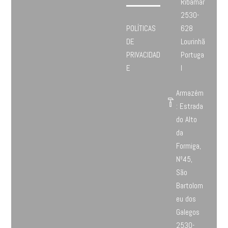
Ribamar
2530-
POLÍTICAS
628
DE
Lourinhã
PRIVACIDAD
Portuga
E
l
Armazém
: Estrada
do Alto
da
Formiga,
Nº45,
São
Bartolom
eu dos
Galegos
2530-