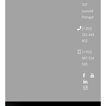
707
Lourinhã
Portugal
(+351)
261 449
802
(+351)
967 534
595