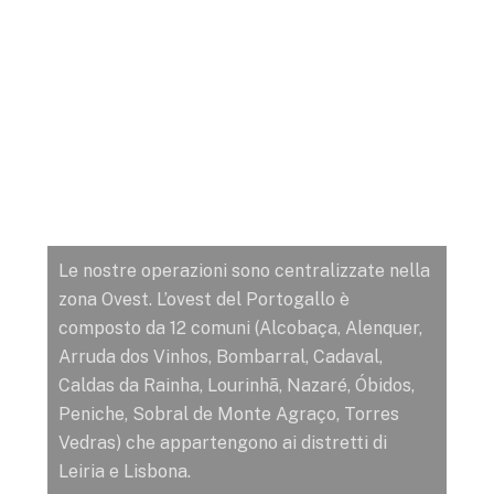
ZONA OVEST
Le nostre operazioni sono centralizzate nella
zona Ovest. L’ovest del Portogallo è
composto da 12 comuni (Alcobaça, Alenquer,
Arruda dos Vinhos, Bombarral, Cadaval,
Caldas da Rainha, Lourinhã, Nazaré, Óbidos,
Peniche, Sobral de Monte Agraço, Torres
Vedras) che appartengono ai distretti di
Leiria e Lisbona.