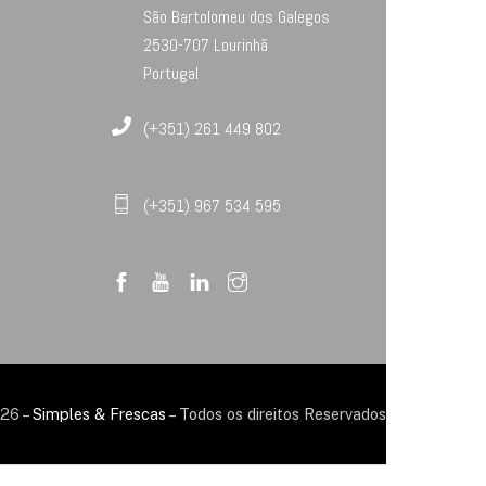
São Bartolomeu dos Galegos
2530-707 Lourinhã
Portugal
(+351) 261 449 802
(+351) 967 534 595
26 –
Simples & Frescas
– Todos os direitos Reservados