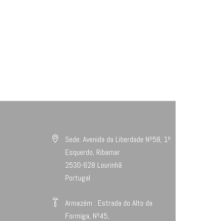
Sede: Avenida da Liberdade Nº58, 1º
Esquerdo, Ribamar
2530-628 Lourinhã
Portugal
Armazém : Estrada do Alto da
Formiga, Nº45,