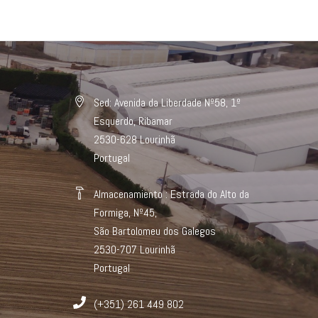
Sed: Avenida da Liberdade Nº58, 1º
Esquerdo, Ribamar
2530-628 Lourinhã
Portugal
Almacenamiento : Estrada do Alto da
Formiga, Nº45,
São Bartolomeu dos Galegos
2530-707 Lourinhã
Portugal
(+351) 261 449 802